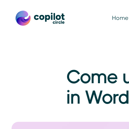
Home
Come us
in Wor